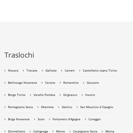
Traslochi
Novara
Trecate
Galliate
Cameri
Castelletto sopra Ticino
Bellinzago Novarese
Cerano
Romentino
Gozzano
Borgo Ticino
Varallo Pombia
Grignasco
Invorio
Romagnano Sesia
Ghemme
Gattico
San Maurizio d Opaglio
Briga Novarese
Suno
Fontaneto d'Agogna
Cureggio
Dormelletto
Caltignaga
Momo
Carpignano Sesia
Meina