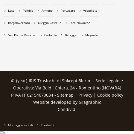
Lesa
Pombia
Armeno
Paruzzaro
Vespolate
Borgolavezzaro
Oleggio Castello
Fara Novarese
San Pietro Mosezzo
Corbetta
Bareggio
Magenta
© {year} IRIS Traslochi di Shkrepi Blerim - Sede Legale e
Operativa: Via Beldi' Chiara, 24 - Romentino (NOVARA)
P.IVA IT 02154670034 -
Sitemap
|
Privacy
|
Cookie policy
Website developed by
Gragraphic
Condividi
Montaggio mobili
Traslochi